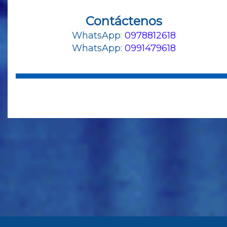
Mensaje Directo
Contáctenos
WhatsApp
:
0978812618
WhatsApp:
0991479618