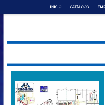
INICIO
CATÁLOGO
EMP
Consultoria indusolmos php