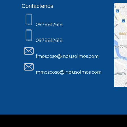
Contáctenos
0978812618
0978812618
fmoscoso@indusolmos.com
mmoscoso@indusolmos.com