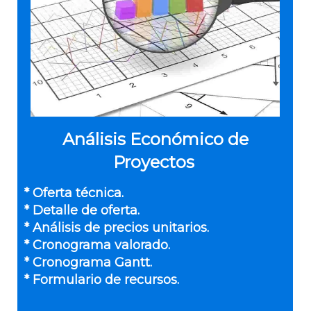
Análisis Económico de
Proyectos
* Oferta técnica.
* Detalle de oferta.
* Análisis de precios unitarios.
* Cronograma valorado.
* Cronograma Gantt.
* Formulario de recursos.